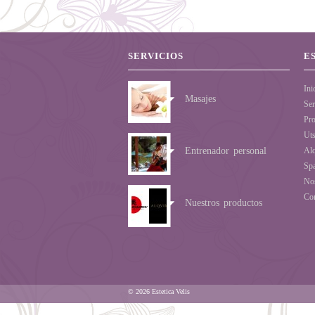
SERVICIOS
E
Ini
Masajes
Ser
Pro
Ut
Entrenador personal
Al
Sp
No
Con
Nuestros productos
© 2026 Estetica Velis