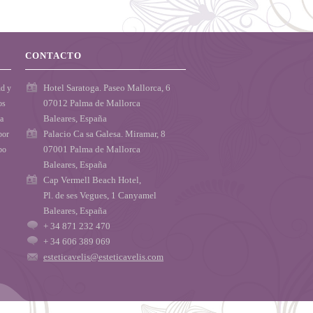
CONTACTO
Hotel Saratoga. Paseo Mallorca, 6
ud y
07012 Palma de Mallorca
os
Baleares, España
ca
Palacio Ca sa Galesa. Miramar, 8
por
07001 Palma de Mallorca
po
Baleares, España
Cap Vermell Beach Hotel,
Pl. de ses Vegues, 1 Canyamel
Baleares, España
+ 34 871 232 470
+ 34 606 389 069
esteticavelis@esteticavelis.com