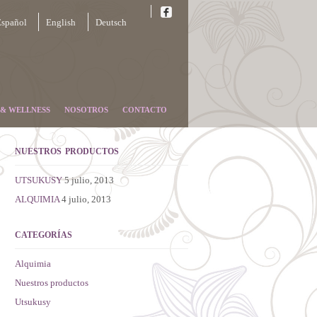
spañol
English
Deutsch
 & WELLNESS
NOSOTROS
CONTACTO
NUESTROS PRODUCTOS
UTSUKUSY
5 julio, 2013
ALQUIMIA
4 julio, 2013
CATEGORÍAS
Alquimia
Nuestros productos
Utsukusy