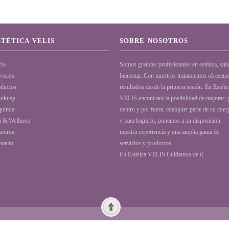
STÉTICA VELIS
SOBRE NOSOTROS
cio
Somos grandes profesionales en estética, sal
vicios
bienestar. Con nuestros tratamientos ofrecem
ductos
resultados desde la primera sesión. En Estéti
sukusy
VELIS encontrará la posibilidad de mejorar, 
quimia
dentro y por fuera, cualquier parte de su cuer
a & Wellness
y para lograrlo, ponemos a su disposición
sotros
nuestra experiencia y una amplia gama de
tacto
servicios y productos.
En Estética VELIS Cuidamos de ti.