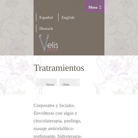
Menu
Español
English
Deutsch
Tratramientos
Newer
Older
Corporales y faciales.
Envolturas con algas y
chocolaterapia, peelings,
masaje anticelulítico-
reaﬁrmante, hidroterapia.