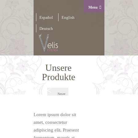
Menu
Español
English
Deutsch
Unsere
Produkte
Newer
Lorem ipsum dolor sit
amet, consectetur
adipiscing elit. Praesent
fermentum, mauris at